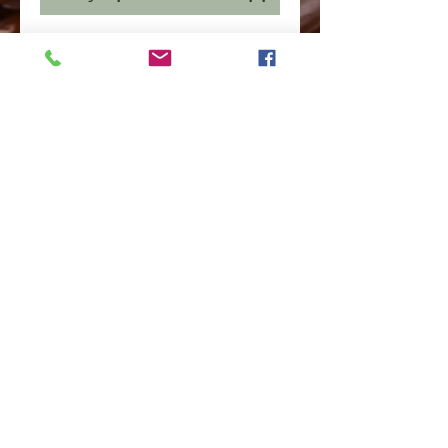
Creme holandês,passas e nozes,bolacha
maria e ganache de chocolate
Avenida Doutor Vital Brasil nº 438-Butantã-
São Paulo-SP
CEP:
05503-000
Tel:
11-3031-6439
contato@chocolatesliverpool.com.br
ACESSE NOSSA REDE SOCIAL
Compartilhar
Política de Privacidade
© Copyright
2014- 2024
All Rights reserved -
Desenvolvido por
Alpha Project Bureau Co. By