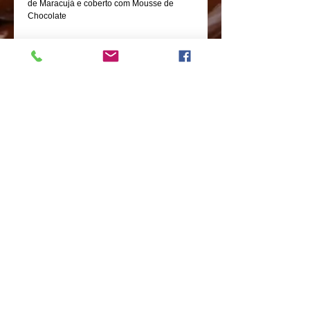
de Maracujá e coberto com Mousse de 
Chocolate
Details
Bolo de Chocolate recheado com Mousse
de Maracujá e coberto com Mousse de
Chocolate
Avenida Doutor Vital Brasil nº 438-Butantã-
São Paulo-SP
CEP:
05503-000
Tel:
11-3031-6439
contato@chocolatesliverpool.com.br
ACESSE NOSSA REDE SOCIAL
Compartilhar
Política de Privacidade
© Copyright
2014- 2024
All Rights reserved -