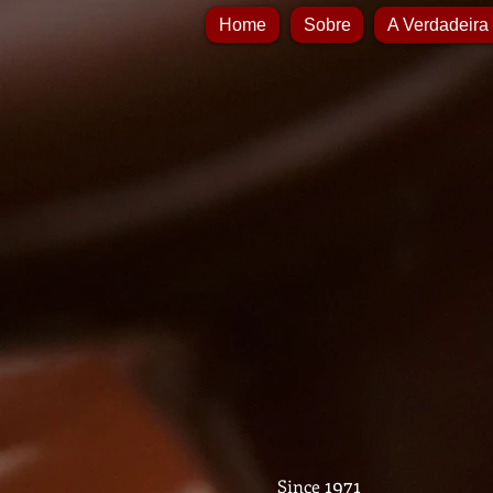
Home
Sobre
A Verdadeira
1971
Since