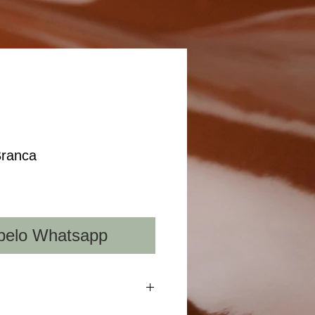
Branca
pelo Whatsapp
berto com Chantily, Cerejas e raspas de