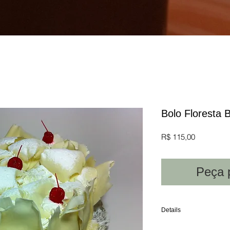
Bolo Floresta 
Preço
R$ 115,00
Peça 
Details
Pão de Ló recheado e co