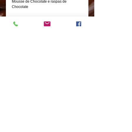
Mousse de Chocolate e raspas de 
Chocolate
Detalhes
Bolo de Chocolate recheado e coberto com
Mousse de Chocolate e raspas de
Chocolate
Avenida Doutor Vital Brasil nº 438-Butantã-
São Paulo-SP
CEP:
05503-000
Tel:
11-3031-6439
contato@chocolatesliverpool.com.br
ACESSE NOSSA REDE SOCIAL
Compartilhar
Política de Privacidade
© Copyright
2014- 2024
All Rights reserved -