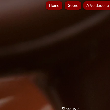
Home
Sobre
A Verdadeira
1971
Since