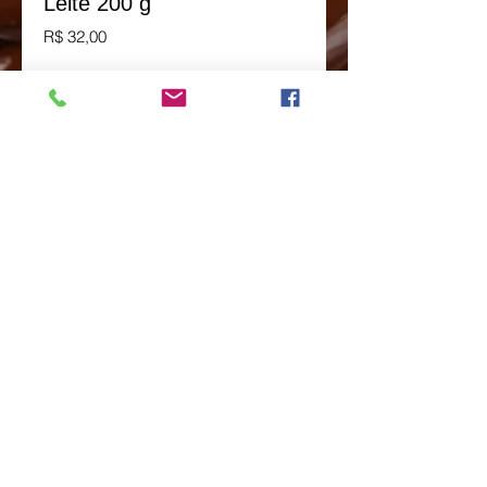
Leite 200 g
Preço
R$ 32,00
Peça pelo Whatsapp
Avenida Doutor Vital Brasil nº 438-Butantã-
São Paulo-SP
CEP:
05503-000
Tel:
11-3031-6439
contato@chocolatesliverpool.com.br
ACESSE NOSSA REDE SOCIAL
Compartilhar
Política de Privacidade