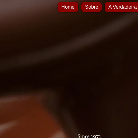
Home
Sobre
A Verdadeira
1971
Since