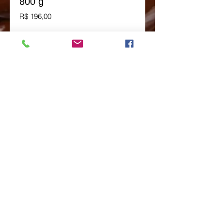
800 g
Preço
R$ 196,00
Peça pelo Whatsapp
Avenida Doutor Vital Brasil nº 438-Butantã-
São Paulo-SP
CEP:
05503-000
Tel:
11-3031-6439
contato@chocolatesliverpool.com.br
ACESSE NOSSA REDE SOCIAL
Compartilhar
Política de Privacidade