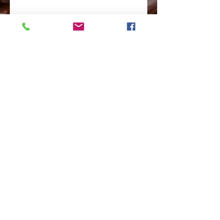
Details
Massa de Panettone coberta com Creme
Holandês e Ganache de Chocolate.
Avenida Doutor Vital Brasil nº 438-Butantã-
São Paulo-SP
CEP:
05503-000
Tel:
11-3031-6439
contato@chocolatesliverpool.com.br
ACESSE NOSSA REDE SOCIAL
Compartilhar
Política de Privacidade
© Copyright
2014- 2024
All Rights reserved -
Desenvolvido por
Alpha Project Bureau Co. By
Luca​