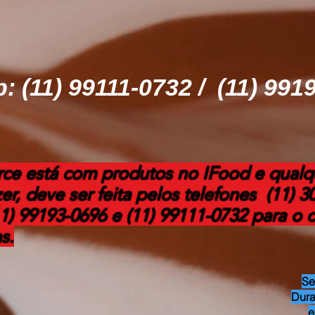
 (11) 99111-0732 / (11) 991
e está com produtos no IFood e qualq
er, deve ser feita pelos telefones (11) 
 99193-0696 e (11) 99111-0732 para o cá
s.
Se
Dura
e