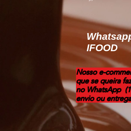
Whatsapp:
IFOOD
Nosso e-commerc
que se queira faz
no
WhatsApp (11)
envio ou entrega