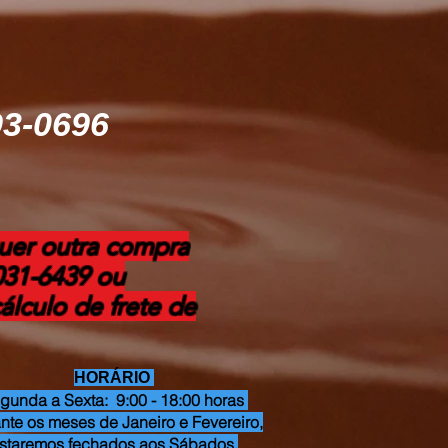
93-0696
uer outra compra
3031-6439 ou
lculo de frete de
HORÁRIO
gunda a Sexta: 9:00 - 18:00 horas
nte os meses de Janeiro e Fevereiro,
staremos fechados aos Sábados.