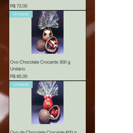
Preço
R$ 72,00
Unidade
Ovo Chocolate Crocante 300 g
Unitário
Preço
R$ 85,00
Unidade
Ovo de Chocolate Crocante 600 g