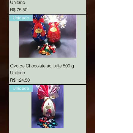
Unitário
Preço
R$ 75,50
Unidade
Ovo de Chocolate ao Leite 500 g
Unitário
Preço
R$ 124,50
Unidade